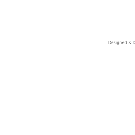
Designed & 