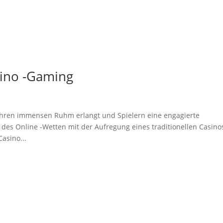
sino -Gaming
ahren immensen Ruhm erlangt und Spielern eine engagierte
des Online -Wetten mit der Aufregung eines traditionellen Casino
Casino...