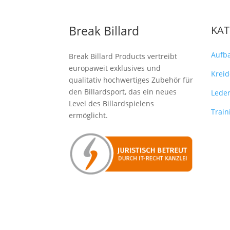
Break Billard
KAT
Aufba
Break Billard Products vertreibt
europaweit exklusives und
Kreid
qualitativ hochwertiges Zubehör für
den Billardsport, das ein neues
Lede
Level des Billardspielens
Train
ermöglicht.