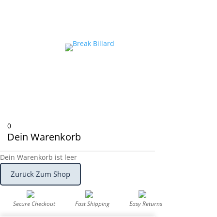
0
Dein Warenkorb
Dein Warenkorb ist leer
Zurück Zum Shop
Secure Checkout
Fast Shipping
Easy Returns