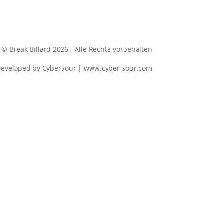
© Break Billard 2026 - Alle Rechte vorbehalten
Developed by CyberSour | www.cyber-sour.com