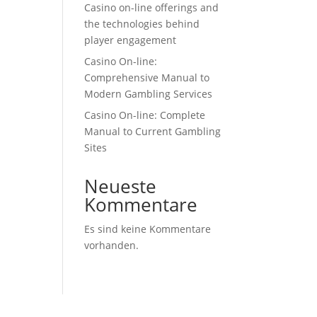
Casino on-line offerings and
the technologies behind
player engagement
Casino On-line:
Comprehensive Manual to
Modern Gambling Services
Casino On-line: Complete
Manual to Current Gambling
Sites
Neueste
Kommentare
Es sind keine Kommentare
vorhanden.